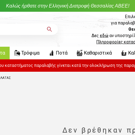
Καλώς ήρθατε στην Ελληνική Διατροφή Θεσσαλίας ΑΒΕΕ!
Επιλ
για παραλαβ
Θε
Δες
εδώ
αν υποστηρίζ
Πληροφορίες κατα
ντα
Τρόφιμα
Ποτά
Καθαριστικά
Κα
του καταστήματος παραλαβής γίνεται κατά την ολοκλήρωση της παραγ
ΟΛΑΤΑΣ
Δεν βρέθηκαν π