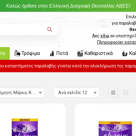
Καλώς ήρθατε στην Ελληνική Διατροφή Θεσσαλίας ΑΒΕΕ!
Επιλ
για παραλαβ
Θε
Δες
εδώ
αν υποστηρίζ
Πληροφορίες κατα
ντα
Τρόφιμα
Ποτά
Καθαριστικά
Κα
του καταστήματος παραλαβής γίνεται κατά την ολοκλήρωση της παραγ
Ταξινόμηση: Μάρκα, Α σε Ω
Ανά σελίδα: 12