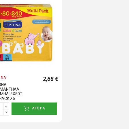
ONA
2,68 €
ONA
ΜΑΝΤΗΛΑ
ΜΗΛΙ 3Χ80Τ
PACK X6
ΑΓΟΡΑ