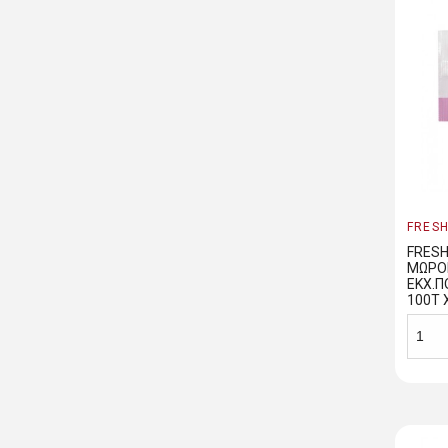
FRES
FRESH
ΜΩΡΟ
ΕΚΧ.
100Τ 