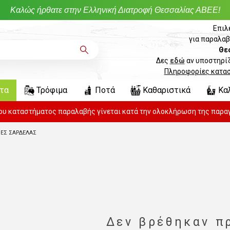
Καλώς ήρθατε στην Ελληνική Διατροφή Θεσσαλίας ΑΒΕΕ!
Επιλ
για παραλαβ
Θε
Δες
εδώ
αν υποστηρίζ
Πληροφορίες κατα
ντα
Τρόφιμα
Ποτά
Καθαριστικά
Κα
του καταστήματος παραλαβής γίνεται κατά την ολοκλήρωση της παραγ
ΕΣ ΣΑΡΔΕΛΑΣ
Δεν βρέθηκαν π