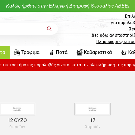
Καλώς ήρθατε στην Ελληνική Διατροφή Θεσσαλίας ΑΒΕΕ!
Επιλ
για παραλαβ
Θε
Δες
εδώ
αν υποστηρίζ
Πληροφορίες κατα
ντα
Τρόφιμα
Ποτά
Καθαριστικά
Κα
του καταστήματος παραλαβής γίνεται κατά την ολοκλήρωση της παραγ
12 ΟΥΖΟ
17
0 προϊόν
0 προϊόν