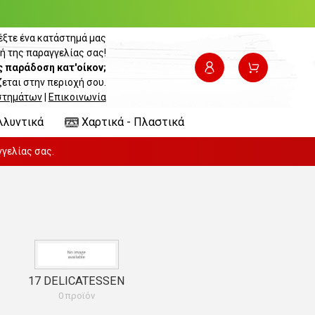
έξτε ένα κατάστημά μας
ή της παραγγελίας σας!
ς παράδοση κατ'οίκον;
εται στην περιοχή σου.
στημάτων
|
Επικοινωνία
λλυντικά
Χαρτικά - Πλαστικά
γελίας σας.
17 DELICATESSEN
0 προϊόν