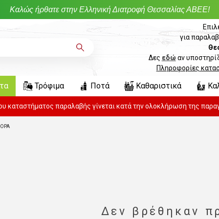
Καλώς ήρθατε στην Ελληνική Διατροφή Θεσσαλίας ΑΒΕΕ!
Επιλ
για παραλαβ
Θε
Δες
εδώ
αν υποστηρίζ
Πληροφορίες κατα
ντα
Τρόφιμα
Ποτά
Καθαριστικά
Κα
του καταστήματος παραλαβής γίνεται κατά την ολοκλήρωση της παραγ
ΦΟΡΑ
Δεν βρέθηκαν π