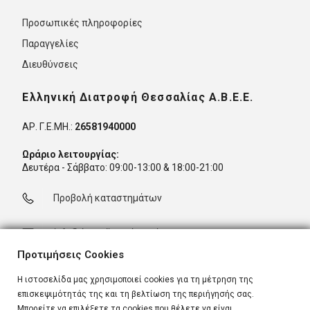
Προσωπικές πληροφορίες
Παραγγελίες
Διευθύνσεις
Ελληνική Διατροφή Θεσσαλίας Α.Β.Ε.Ε.
ΑΡ. Γ.Ε.ΜΗ.:
26581940000
Ωράριο λειτουργίας:
Δευτέρα - Σάββατο: 09:00-13:00 & 18:00-21:00
Προβολή καταστημάτων
info@thessaliamarkets-shop.gr
Προτιμήσεις Cookies
Η ιστοσελίδα μας χρησιμοποιεί cookies για τη μέτρηση της
επισκεψιμότητάς της και τη βελτίωση της περιήγησής σας.
thessaliamarkets-shop.gr © 2022 | All Rights Reserved | Powered
Μπορείτε να επιλέξετε τα cookies που θέλετε να είναι